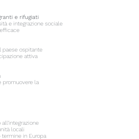
nti e rifugiati
sità e
integrazione sociale
efficace
l paese ospitante
cipazione attiva
a
 e promuovere la
 all’integrazione
nità locali
o termine in Europa