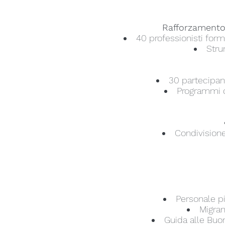
Rafforzamento 
40 professionisti form
Stru
30 partecipan
Programmi di
Condivisione
Personale pi
Migran
Guida alle Buon