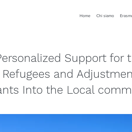
Home
Chi siamo
Erasm
Personalized Support for t
n Refugees and Adjustmen
ants Into the Local comm