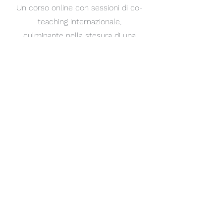
Un corso online con sessioni di co-
teaching internazionale,
culminante nella stesura di una
petizione sui temi chiave della loro
generazione.
Bruxelles: protagonisti in
Europa
Viaggio degli studenti e insegnanti per
presentare la
petizione alle istituzioni UE, seguito da un
piano di disseminazione per condividere
l’esperienza a
livello locale ed europeo.
Con TYA, vogliamo creare una rete di